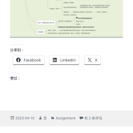
分享到：
Facebook
LinkedIn
X
赞过：
发
作
分
《认知盈余》思维导图
2023-04-10
音
Assignment
有 2 条评论
布
者
类
于