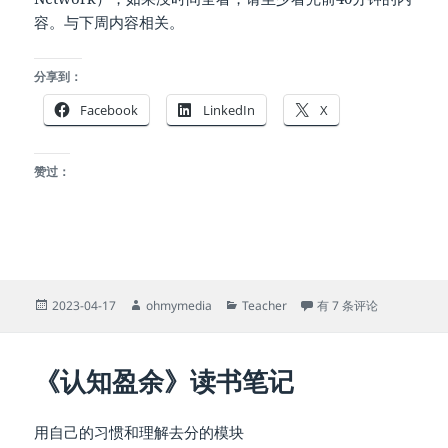
容。与下周内容相关。
分享到：
Facebook
LinkedIn
X
赞过：
发
作
分
SM2023-10周资料及任
2023-04-17
ohmymedia
Teacher
有 7 条评论
布
者
类
于
《认知盈余》读书笔记
用自己的习惯和理解去分的模块