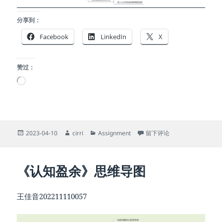
分享到：
Facebook
LinkedIn
X
赞过：
正
在
加
载…
发
作
分
于《认知盈余》思维导图
2023-04-10
cirri
Assignment
留下评论
布
者
类
于
《认知盈余》思维导图
王佳音202211110057