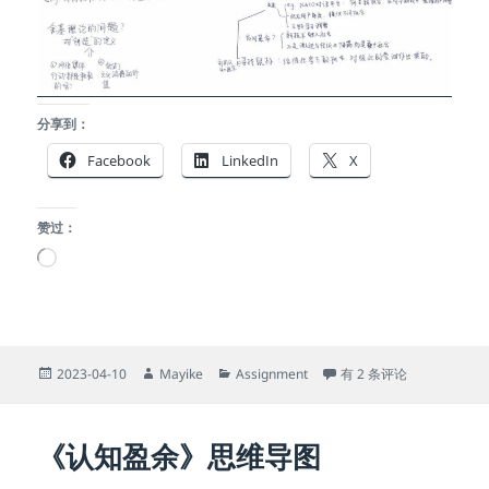
分享到：
Facebook
LinkedIn
X
赞过：
正
在
加
载…
发
作
分
《认知盈余》读书笔记 马
2023-04-10
Mayike
Assignment
有 2 条评论
布
者
类
于
《认知盈余》思维导图