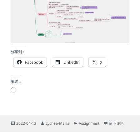
分享到：
Facebook
LinkedIn
X
赞过：
正
在
加
载…
发
作
分
于《认知盈余》读
2023-04-13
Lychee-Maria
Assignment
留下评论
布
者
类
于