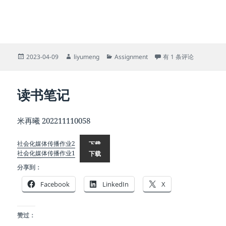
发
作
分
w8 思维导图
2023-04-09
liyumeng
Assignment
有 1 条评论
布
者
类
于
读书笔记
米再曦 202211110058
社会化媒体传播作业2
下载
社会化媒体传播作业1
下载
分享到：
Facebook
LinkedIn
X
赞过：