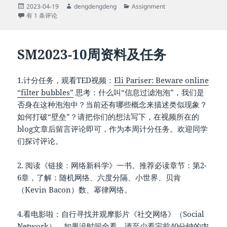
发
作
分
2023-04-19
dengdengdeng
Assignment
布
TED观后感
者
类
有 1 条评论
于
SM2023-10周资料及任务
1.计分任务，观看TED视频：
Eli Pariser: Beware online
“filter bubbles”
思考：什么叫“信息过滤泡泡”，我们是
否身在这种泡泡中？当前还有哪些概念来描述类似现象？
如何打破“壁垒”？请把你们的想法写下，在视频所在的
blog文章后留言评论即可，作为本周计分任务。欢迎同学
们探讨评论。
2. 阅读《链接：网络新科学》一书。推荐必读章节：第2-
6章，了解：随机网络、六度分隔、小世界、贝肯
（Kevin Bacon）数、幂律网络。
4.看电影啦：自行寻找并观摩影片《社交网络》（Social
Network），如果没时间全看，请至少看完前40分钟的内