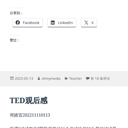
分享到：
Facebook
LinkedIn
X
赞过：
发
作
分
SMC2023-W13课后任务
2023-05-13
ohmymedia
Teacher
有 18 条评论
布
者
类
于
TED观后感
邓婧宜202211110113