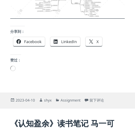
分享到：
Facebook
LinkedIn
X
赞过：
正
在
加
载…
发
作
分
于思维导图20221111001
2023-04-10
shyx
Assignment
留下评论
布
者
类
于
《认知盈余》读书笔记 马一可