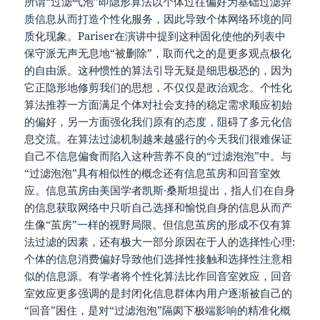
所谓“过滤气泡”即隐形算法以个体过往偏好为基础过滤异
质信息从而打造个性化服务，因此导致个体网络环境的同
质化现象。Pariser在演讲中提到这种固化使他的列表中
保守派无声无息地“被删除”，取而代之的是更多观点极化
的自由派。这种惯性的算法引导无疑是细思极恐的，因为
它正隐形地修剪我们的思想，不仅仅是政治观念。个性化
算法推荐一方面满足个体对社会支持的稳定需求顺应初始
的偏好，另一方面强化我们原有的态度，阻碍了多元化信
息交流。在算法过滤机制越来越盛行的今天我们很难保证
自己不信息偏食而陷入这种营养不良的“过滤泡泡”中。与
“过滤泡泡”具有相似性的概念还有信息茧房和回音室效
应。信息茧房由美国学者凯斯·桑斯坦提出，指人们在自身
的信息获取网络中只听自己选择和愉悦自身的信息从而产
生像“茧房”一样的视野局限。但信息茧房的形成不仅有算
法过滤的因素，还有极大一部分原因在于人的选择性心理:
个体的信息消费偏好导致他们选择性接触和选择性注意相
似的信息源。有学者将个性化算法比作回音室效应，回音
室效应更多强调的是封闭化信息群体内用户逐渐被自己的
“回音”困住，是对“过滤泡泡”隔阂下极端影响的精准化概